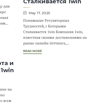
Сталкивается 1win
ор для
ире
May 17, 2025
оевал
Понимание Регуляторных
им...
Трудностей, с Которыми
Сталкивается 1win Компания 1win,
известная своими достижениями на
рынке онлайн-беттинга,...
READ MORE
та и
 1win
яние на
ьно
о всем