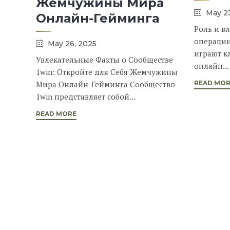
Жемчужины Мира
May 2
Онлайн-Гейминга
Роль и в
операции
May 26, 2025
играют к
Увлекательные Факты о Сообществе
онлайн...
1win: Откройте для Себя Жемчужины
READ MO
Мира Онлайн-Гейминга Сообщество
1win представляет собой...
READ MORE