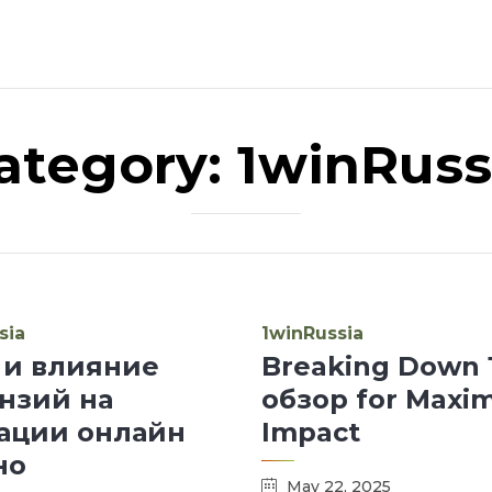
ategory:
1winRuss
Category
sia
1winRussia
 и влияние
Breaking Down 
нзий на
обзор for Max
ации онлайн
Impact
но
May 22, 2025