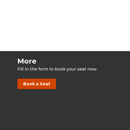
More
Fill in the form to book your seat now.
Book a Seat