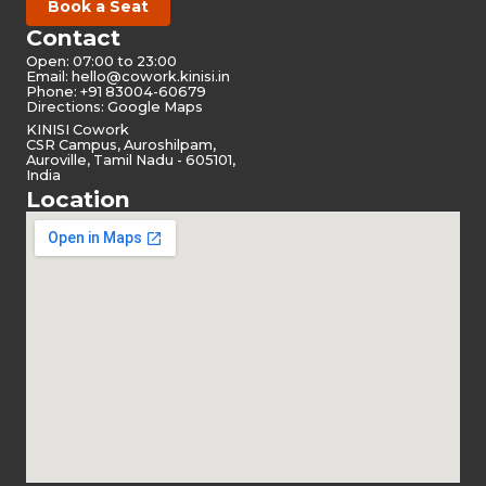
Book a Seat
Contact
Open: 07:00 to 23:00
Email:
hello@cowork.kinisi.in
Phone: +91 83004-60679
Directions: Google Maps
KINISI Cowork
CSR Campus, Auroshilpam,
Auroville, Tamil Nadu - 605101,
India
Location