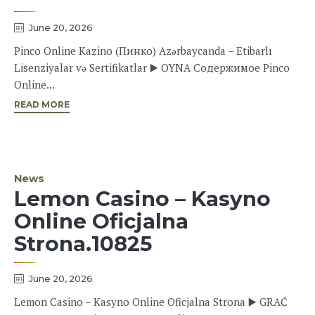
June 20, 2026
Pinco Online Kazino (Пинко) Azərbaycanda – Etibarlı
Lisenziyalar və Sertifikatlar ▶️ OYNA Содержимое Pinco
Online...
READ MORE
Category
News
Lemon Casino – Kasyno
Online Oficjalna
Strona.10825
June 20, 2026
Lemon Casino – Kasyno Online Oficjalna Strona ▶️ GRAĆ