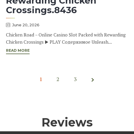
Rewarding Chicken
Crossings.8436
June 20, 2026
Chicken Road – Online Casino Slot Packed with Rewarding
Chicken Crossings ▶️ PLAY Содержимое Unleash...
READ MORE
1
2
Page
3
1 of 3
Reviews