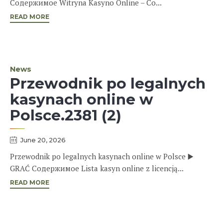
Содержимое Witryna Kasyno Online – Co...
READ MORE
Category
News
Przewodnik po legalnych
kasynach online w
Polsce.2381 (2)
June 20, 2026
Przewodnik po legalnych kasynach online w Polsce ▶️
GRAĆ Содержимое Lista kasyn online z licencją...
READ MORE