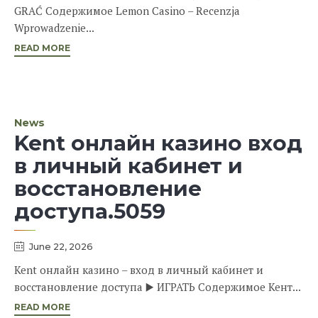
GRAĆ Содержимое Lemon Casino – Recenzja
Wprowadzenie...
READ MORE
Category
News
Kent онлайн казино вход
в личный кабинет и
восстановление
доступа.5059
June 22, 2026
Kent онлайн казино – вход в личный кабинет и
восстановление доступа ▶️ ИГРАТЬ Содержимое Кент...
READ MORE