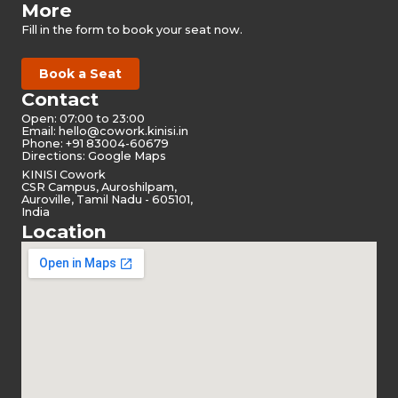
More
Fill in the form to book your seat now.
Book a Seat
Contact
Open: 07:00 to 23:00
Email:
hello@cowork.kinisi.in
Phone: +91 83004-60679
Directions: Google Maps
KINISI Cowork
CSR Campus, Auroshilpam,
Auroville, Tamil Nadu - 605101,
India
Location